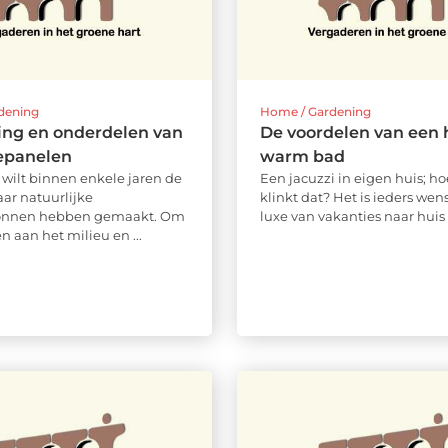
dening
Home / Gardening
ing en onderdelen van
De voordelen van een h
epanelen
warm bad
wilt binnen enkele jaren de
Een jacuzzi in eigen huis; ho
aar natuurlijke
klinkt dat? Het is ieders we
onnen hebben gemaakt. Om
luxe van vakanties naar huis .
en aan het milieu en ...