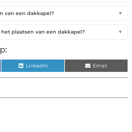
en van een dakkapel?
▼
 het plaatsen van een dakkapel?
▼
p:
LinkedIn
Email
l