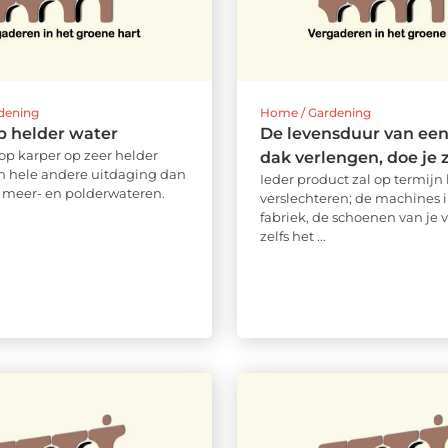
dening
Home / Gardening
p helder water
De levensduur van een
 op karper op zeer helder
dak verlengen, doe je z
en hele andere uitdaging dan
Ieder product zal op termijn 
e meer- en polderwateren.
verslechteren; de machines 
fabriek, de schoenen van je 
zelfs het ...