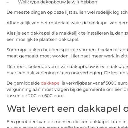
– Welk type dakopbouw je wilt hebben
De meeste dingen op deze lijst zullen wel redelijk logisch
Afhankelijk van het materiaal waar de dakkapel van gem
Kies je een dakkapel die makkelijk te installeren is, dan z
een moeilijk te plaatsen dakkapel.
Sommige daken hebben speciale vormen, hoeken of and
maat gemaakt moet worden. Hier gaat meer werk in zitten
De meest bekende vorm van dakopbouw is een dakkapel. M
naar een dak verlening of een nok verhoging. De kosten 
De gemiddelde
dakkapel
is verkrijgbaar vanaf 5000 eur
vergunning aan moet vragen bij de gemeente om een dak
tussen de 200 en 600 euro.
Wat levert een dakkapel
Een groot deel van de mensen die een dakkapel laten ins
nu een extra slaapkamer nodig hebt of gewoon een hobb