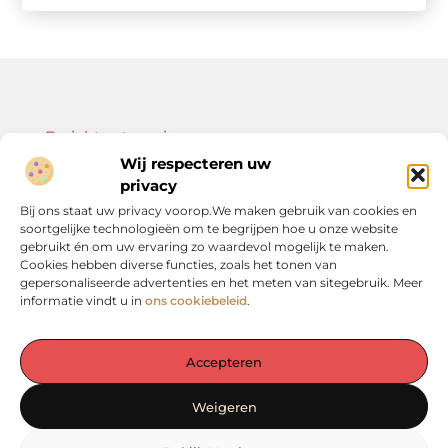
Bericht categorie
Wij respecteren uw
privacy
Bij ons staat uw privacy voorop.We maken gebruik van cookies en
soortgelijke technologieën om te begrijpen hoe u onze website
Onze informatie
gebruikt én om uw ervaring zo waardevol mogelijk te maken.
Cookies hebben diverse functies, zoals het tonen van
Kwalitatieve backlinks: de sleutel tot duurzame SEO-resultaten
Linkbuilding geld verdienen: zo bouw je een winstgevend model op
gepersonaliseerde advertenties en het meten van sitegebruik. Meer
informatie vindt u in
ons cookiebeleid
.
Accepteren
De plek voor inspiratie en verdieping in het Groene Hart
Weigeren
— Laat je verrassen door waardevolle inzichten, praktische tips en
inspirerende verhalen. Alles op één rustige en overzichtelijke plek.
Ontdek het zelf op vergadereninhetgroenehart.nl!