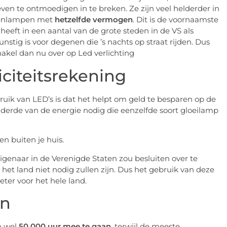
ven te ontmoedigen in te breken. Ze zijn veel helderder in
geenlampen met
hetzelfde vermogen
. Dit is de voornaamste
eft in een aantal van de grote steden in de VS als
unstig is voor degenen die ’s nachts op straat rijden. Dus
 schakel dan nu over op Led verlichting
iciteitsrekening
ruik van LED’s is dat het helpt om geld te besparen op de
n derde van de energie nodig die eenzelfde soort gloeilamp
igenaar in de Verenigde Staten zou besluiten over te
het land niet nodig zullen zijn. Dus het gebruik van deze
eter voor het hele land.
en
m wel
50.000 uur mee te gaan
, terwijl de meeste