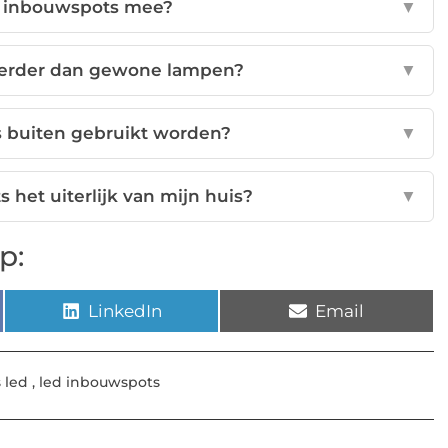
D inbouwspots mee?
▼
derder dan gewone lampen?
▼
 buiten gebruikt worden?
▼
het uiterlijk van mijn huis?
▼
p:
LinkedIn
Email
 led
,
led inbouwspots