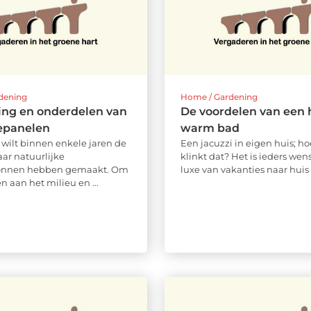
dening
Home / Gardening
ing en onderdelen van
De voordelen van een h
epanelen
warm bad
wilt binnen enkele jaren de
Een jacuzzi in eigen huis; ho
aar natuurlijke
klinkt dat? Het is ieders we
onnen hebben gemaakt. Om
luxe van vakanties naar huis .
en aan het milieu en ...