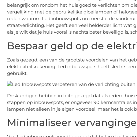
belangrijk om rondom het huis goed te verlichten om die
vergelijking met de gebruikelijke gloeilampen of halo
reden waarom Led inbouwspots nu meestal de voorkeur he
straatverlichting. Het geeft een veel helderder licht wat g
als je wilt dat je huis vooral ‘s nachts beter beveiligd is,
Bespaar geld op de elektr
Zoals gezegd, een van de grootste voordelen van het geb
elektriciteitsrekening. Led inbouwspots heeft slechts ee
gebruikt.
Deskundigen hebben in feite gezegd dat als iedere huise
stappen op inbouwspots, er ongeveer 90 kerncentrales in 
lampen niet alleen in je eigen voordeel, maar het is ook b
Minimaliseer vervanging
Van Led inbouwspots wordt gezegd dat het in staat is o