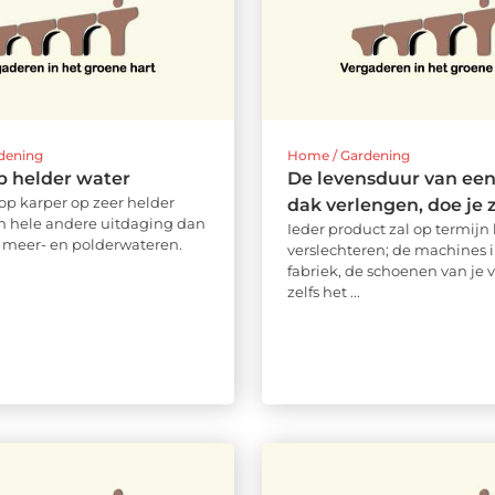
dening
Home / Gardening
p helder water
De levensduur van een
 op karper op zeer helder
dak verlengen, doe je z
en hele andere uitdaging dan
Ieder product zal op termijn 
e meer- en polderwateren.
verslechteren; de machines 
fabriek, de schoenen van je 
zelfs het ...