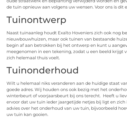
oude straatwerk en beplanting verwijderd worden en gev
de tuin opnieuw aan volgens uw wensen. Voor ons is dit ee
Tuinontwerp
Naast tuinaanleg houdt Exalto Hoveniers zich ook nog b
nieuwbouwhuizen, maar ook tuinen van bestaande huizen
begin af aan betrokken bij het ontwerp en kunt u aange
meegenomen in een tekening, zodat u een beeld krijgt va
zich helemaal thuis voelt.
Tuinonderhoud
Wilt u helemaal niks veranderen aan de huidige staat van
goede adres. Wij houden ons ook bezig met het onderho
winterbeurt of voorjaarsbeurt bij ons terecht. Heeft u lie
ervoor dat uw tuin ieder jaargetijde netjes bij ligt en zi
advies over het onderhoud van uw tuin, bijvoorbeeld hoev
uw tuin kan gooien.