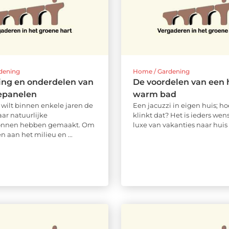
dening
Home / Gardening
ing en onderdelen van
De voordelen van een h
epanelen
warm bad
wilt binnen enkele jaren de
Een jacuzzi in eigen huis; ho
aar natuurlijke
klinkt dat? Het is ieders we
onnen hebben gemaakt. Om
luxe van vakanties naar huis .
en aan het milieu en ...