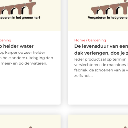
dening
Home / Gardening
p helder water
De levensduur van een
 op karper op zeer helder
dak verlengen, doe je z
en hele andere uitdaging dan
Ieder product zal op termijn 
e meer- en polderwateren.
verslechteren; de machines 
fabriek, de schoenen van je 
zelfs het ...