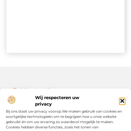
Bericht categorie
Wij respecteren uw
privacy
Bij ons staat uw privacy voorop.We maken gebruik van cookies en
soortgelijke technologieën om te begrijpen hoe u onze website
Onze informatie
gebruikt én om uw ervaring zo waardevol mogelijk te maken.
Cookies hebben diverse functies, zoals het tonen van
Kwalitatieve backlinks: de sleutel tot duurzame SEO-resultaten
Linkbuilding geld verdienen: zo bouw je een winstgevend model op