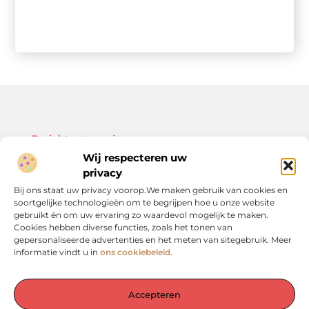
Bericht categorie
Wij respecteren uw
privacy
Bij ons staat uw privacy voorop.We maken gebruik van cookies en
soortgelijke technologieën om te begrijpen hoe u onze website
Onze informatie
gebruikt én om uw ervaring zo waardevol mogelijk te maken.
Cookies hebben diverse functies, zoals het tonen van
Kwalitatieve backlinks: de sleutel tot duurzame SEO-resultaten
Linkbuilding geld verdienen: zo bouw je een winstgevend model op
gepersonaliseerde advertenties en het meten van sitegebruik. Meer
informatie vindt u in
ons cookiebeleid
.
Accepteren
De plek voor inspiratie en verdieping in het Groene Hart