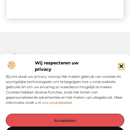
Bericht categorie
Wij respecteren uw
privacy
Bij ons staat uw privacy voorop.We maken gebruik van cookies en
soortgelijke technologieën om te begrijpen hoe u onze website
Onze informatie
gebruikt én om uw ervaring zo waardevol mogelijk te maken.
Cookies hebben diverse functies, zoals het tonen van
Kwalitatieve backlinks: de sleutel tot duurzame SEO-resultaten
Linkbuilding geld verdienen: zo bouw je een winstgevend model op
gepersonaliseerde advertenties en het meten van sitegebruik. Meer
informatie vindt u in
ons cookiebeleid
.
Accepteren
De plek voor inspiratie en verdieping in het Groene Hart