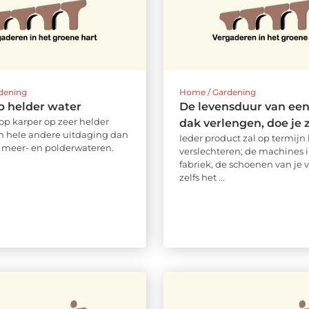
dening
Home / Gardening
p helder water
De levensduur van een
 op karper op zeer helder
dak verlengen, doe je z
en hele andere uitdaging dan
Ieder product zal op termijn 
e meer- en polderwateren.
verslechteren; de machines 
fabriek, de schoenen van je 
zelfs het ...