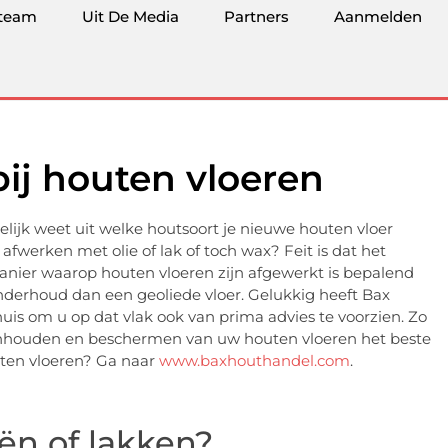
team
Uit De Media
Partners
Aanmelden
ij houten vloeren
delijk weet uit welke houtsoort je nieuwe houten vloer
 afwerken met olie of lak of toch wax? Feit is dat het
anier waarop houten vloeren zijn afgewerkt is bepalend
nderhoud dan een geoliede vloer. Gelukkig heeft Bax
is om u op dat vlak ook van prima advies te voorzien. Zo
onhouden en beschermen van uw houten vloeren het beste
uten vloeren? Ga naar
www.baxhouthandel.com
.
ën of lakken?