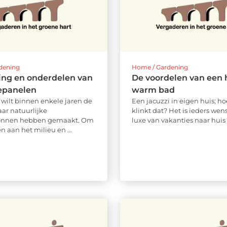
dening
Home / Gardening
ing en onderdelen van
De voordelen van een h
epanelen
warm bad
wilt binnen enkele jaren de
Een jacuzzi in eigen huis; ho
aar natuurlijke
klinkt dat? Het is ieders we
onnen hebben gemaakt. Om
luxe van vakanties naar huis .
en aan het milieu en ...