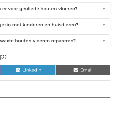
n er voor geoliede houten vloeren?
▼
 gezin met kinderen en huisdieren?
▼
gewaxte houten vloeren repareren?
▼
p:
LinkedIn
Email