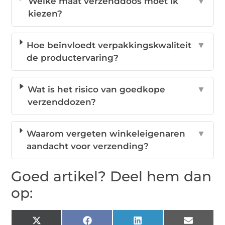
Welke maat verzenddoos moet ik
▼
kiezen?
Hoe beïnvloedt verpakkingskwaliteit
▼
de productervaring?
Wat is het risico van goedkope
▼
verzenddozen?
Waarom vergeten winkeleigenaren
▼
aandacht voor verzending?
Goed artikel? Deel hem dan
op:
X
Facebook
LinkedIn
Email