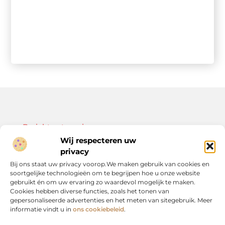
Bericht categorie
Wij respecteren uw
privacy
Bij ons staat uw privacy voorop.We maken gebruik van cookies en
soortgelijke technologieën om te begrijpen hoe u onze website
Onze informatie
gebruikt én om uw ervaring zo waardevol mogelijk te maken.
Cookies hebben diverse functies, zoals het tonen van
Kwalitatieve backlinks: de sleutel tot duurzame SEO-resultaten
Linkbuilding geld verdienen: zo bouw je een winstgevend model op
gepersonaliseerde advertenties en het meten van sitegebruik. Meer
informatie vindt u in
ons cookiebeleid
.