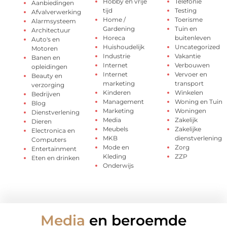
Hobby en vrije
Telefonie
Aanbiedingen
tijd
Testing
Afvalverwerking
Home /
Toerisme
Alarmsysteem
Gardening
Tuin en
Architectuur
Horeca
buitenleven
Auto's en
Huishoudelijk
Uncategorized
Motoren
Industrie
Vakantie
Banen en
Internet
Verbouwen
opleidingen
Internet
Vervoer en
Beauty en
marketing
transport
verzorging
Kinderen
Winkelen
Bedrijven
Management
Woning en Tuin
Blog
Marketing
Woningen
Dienstverlening
Media
Zakelijk
Dieren
Meubels
Zakelijke
Electronica en
MKB
dienstverlening
Computers
Mode en
Zorg
Entertainment
Kleding
ZZP
Eten en drinken
Onderwijs
Media
en beroemde