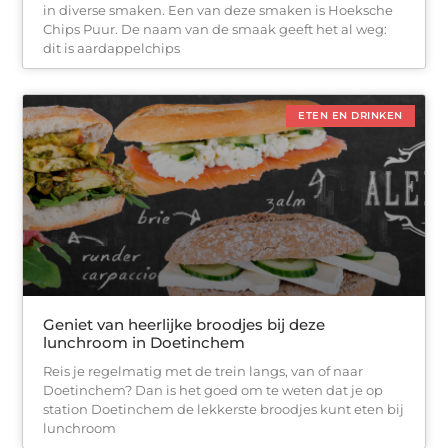
in diverse smaken. Een van deze smaken is Hoeksche
Chips Puur. De naam van de smaak geeft het al weg:
dit is aardappelchips
ETEN EN DRINKEN
Geniet van heerlijke broodjes bij deze
lunchroom in Doetinchem
Reis je regelmatig met de trein langs, van of naar
Doetinchem? Dan is het goed om te weten dat je op
station Doetinchem de lekkerste broodjes kunt eten bij
lunchroom