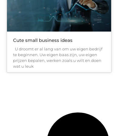
Cute small business ideas
U droomt er al lang van om uw eigen bedrijf
te beginnen. Uw eigen baas zijn, uw eigen
prijzen bepalen, werken zoals u wilt en doen
wat u leuk