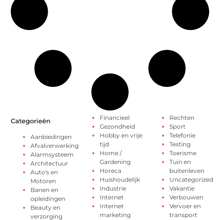
Financieel
Rechten
Categorieën
Gezondheid
Sport
Hobby en vrije
Telefonie
Aanbiedingen
tijd
Testing
Afvalverwerking
Home /
Toerisme
Alarmsysteem
Gardening
Tuin en
Architectuur
Horeca
buitenleven
Auto's en
Huishoudelijk
Uncategorized
Motoren
Industrie
Vakantie
Banen en
Internet
Verbouwen
opleidingen
Internet
Vervoer en
Beauty en
marketing
transport
verzorging