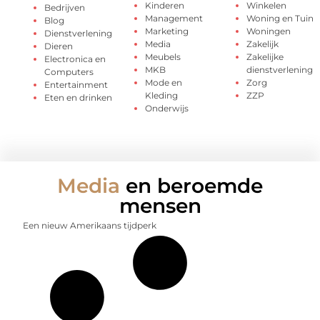
Kinderen
Winkelen
Bedrijven
Management
Woning en Tuin
Blog
Marketing
Woningen
Dienstverlening
Media
Zakelijk
Dieren
Meubels
Zakelijke
Electronica en
MKB
dienstverlening
Computers
Mode en
Zorg
Entertainment
Kleding
ZZP
Eten en drinken
Onderwijs
Media
en beroemde
mensen
Een nieuw Amerikaans tijdperk