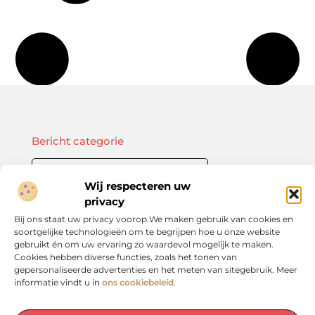
Bericht categorie
Wij respecteren uw
privacy
Onze informatie
Bij ons staat uw privacy voorop.We maken gebruik van cookies en
soortgelijke technologieën om te begrijpen hoe u onze website
Kwalitatieve backlinks: de sleutel tot duurzame SEO-resultaten
Linkbuilding geld verdienen: zo bouw je een winstgevend model op
gebruikt én om uw ervaring zo waardevol mogelijk te maken.
Cookies hebben diverse functies, zoals het tonen van
gepersonaliseerde advertenties en het meten van sitegebruik. Meer
informatie vindt u in
ons cookiebeleid
.
De plek voor inspiratie en verdieping in het Groene Hart