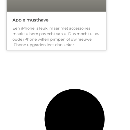
Apple musthave
Een iPhone is leuk, maar met accessoires
maakt u hem pas echt van u. Dus mocht u uw
oude iPhone willen pimpen of uw nieuwe
iPhone upgraden lees dan zeker