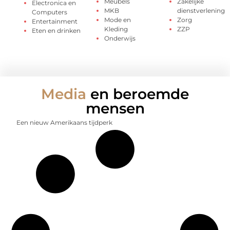
Meubels
Zakelijke
Electronica en
MKB
dienstverlening
Computers
Mode en
Zorg
Entertainment
Kleding
ZZP
Eten en drinken
Onderwijs
Media
en beroemde
mensen
Een nieuw Amerikaans tijdperk