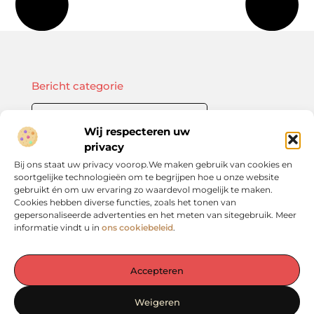
Bericht categorie
Wij respecteren uw
privacy
Onze informatie
Bij ons staat uw privacy voorop.We maken gebruik van cookies en
soortgelijke technologieën om te begrijpen hoe u onze website
Kwalitatieve backlinks: de sleutel tot duurzame SEO-resultaten
Linkbuilding geld verdienen: zo bouw je een winstgevend model op
gebruikt én om uw ervaring zo waardevol mogelijk te maken.
Cookies hebben diverse functies, zoals het tonen van
gepersonaliseerde advertenties en het meten van sitegebruik. Meer
informatie vindt u in
ons cookiebeleid
.
De plek voor inspiratie en verdieping in het Groene Hart
Accepteren
— Laat je verrassen door waardevolle inzichten, praktische tips en
inspirerende verhalen. Alles op één rustige en overzichtelijke plek.
Weigeren
Ontdek het zelf op vergadereninhetgroenehart.nl!