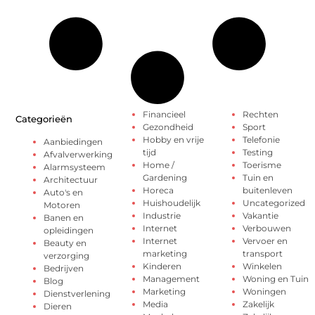
Financieel
Rechten
Categorieën
Gezondheid
Sport
Hobby en vrije
Telefonie
Aanbiedingen
tijd
Testing
Afvalverwerking
Home /
Toerisme
Alarmsysteem
Gardening
Tuin en
Architectuur
Horeca
buitenleven
Auto's en
Huishoudelijk
Uncategorized
Motoren
Industrie
Vakantie
Banen en
Internet
Verbouwen
opleidingen
Internet
Vervoer en
Beauty en
marketing
transport
verzorging
Kinderen
Winkelen
Bedrijven
Management
Woning en Tuin
Blog
Marketing
Woningen
Dienstverlening
Media
Zakelijk
Dieren