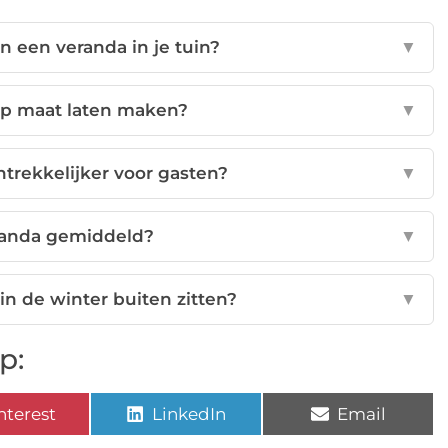
n een veranda in je tuin?
▼
op maat laten maken?
▼
ntrekkelijker voor gasten?
▼
randa gemiddeld?
▼
in de winter buiten zitten?
▼
p:
nterest
LinkedIn
Email