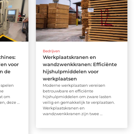
Bedrijven
hines:
Werkplaatskranen en
en voor
wandzwenkkranen: Efficiënte
in de
hijshulpmiddelen voor
werkplaatsen
 spelen
Moderne werkplaatsen vereisen
ne
betrouwbare en efficiënte
at om
hijshulpmiddelen om zware lasten
en, deze ...
veilig en gemakkelijk te verplaatsen.
Werkplaatskranen en
wandzwenkkranen zijn twee ...