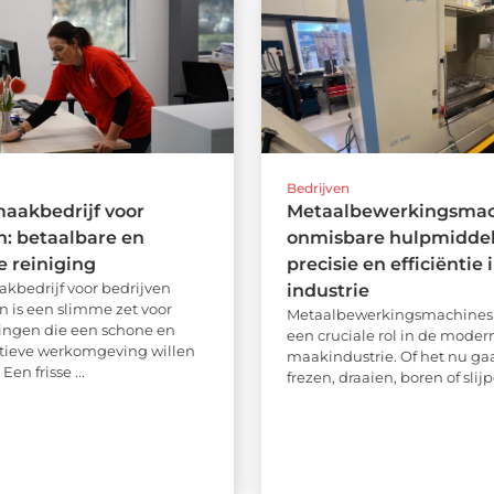
Bedrijven
aakbedrijf voor
Metaalbewerkingsmac
n: betaalbare en
onmisbare hulpmiddel
e reiniging
precisie en efficiëntie 
bedrijf voor bedrijven
industrie
n is een slimme zet voor
Metaalbewerkingsmachines
ngen die een schone en
een cruciale rol in de moder
tieve werkomgeving willen
maakindustrie. Of het nu ga
en frisse ...
frezen, draaien, boren of slijp