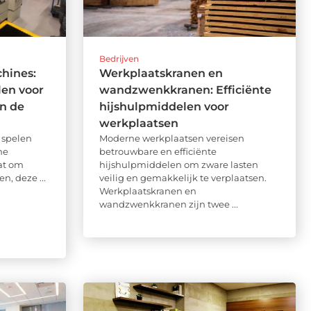
Bedrijven
hines:
Werkplaatskranen en
en voor
wandzwenkkranen: Efficiënte
in de
hijshulpmiddelen voor
werkplaatsen
 spelen
Moderne werkplaatsen vereisen
ne
betrouwbare en efficiënte
at om
hijshulpmiddelen om zware lasten
en, deze ...
veilig en gemakkelijk te verplaatsen.
Werkplaatskranen en
wandzwenkkranen zijn twee ...