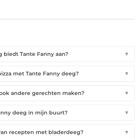
g biedt Tante Fanny aan?
▼
 pizza met Tante Fanny deeg?
▼
 ook andere gerechten maken?
▼
anny deeg in mijn buurt?
▼
 van recepten met bladerdeeg?
▼