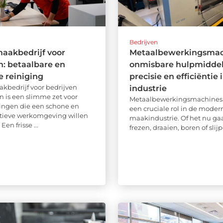
Bedrijven
aakbedrijf voor
Metaalbewerkingsmac
n: betaalbare en
onmisbare hulpmiddel
e reiniging
precisie en efficiëntie 
bedrijf voor bedrijven
industrie
n is een slimme zet voor
Metaalbewerkingsmachines
ngen die een schone en
een cruciale rol in de moder
tieve werkomgeving willen
maakindustrie. Of het nu ga
en frisse ...
frezen, draaien, boren of slijp