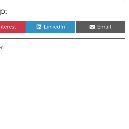
p:
nterest
LinkedIn
Email
en