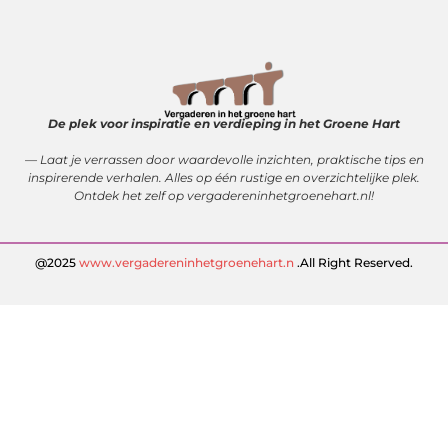
Kwalitatieve backlinks: de sleutel tot duurzame SEO-resultaten
Linkbuilding geld verdienen: zo bouw je een winstgevend model op
De plek voor inspiratie en verdieping in het Groene Hart
— Laat je verrassen door waardevolle inzichten, praktische tips en
inspirerende verhalen. Alles op één rustige en overzichtelijke plek.
Ontdek het zelf op vergadereninhetgroenehart.nl!
@2025
www.vergadereninhetgroenehart.n
.All Right Reserved.