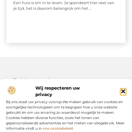
Een huis is om in te leven. Je spendeert hier veel van
je tijd, het is daarom belangrijk om het ...
Bericht categorie
Wij respecteren uw
privacy
Bij ons staat uw privacy voorop.We maken gebruik van cookies en
soortgelijke technologieën om te begrijpen hoe u onze website
Onze informatie
gebruikt én om uw ervaring zo waardevol mogelijk te maken.
Cookies hebben diverse functies, zoals het tonen van
Kwalitatieve backlinks: de sleutel tot duurzame SEO-resultaten
Linkbuilding geld verdienen: zo bouw je een winstgevend model op
gepersonaliseerde advertenties en het meten van sitegebruik. Meer
informatie vindt u in
ons cookiebeleid
.