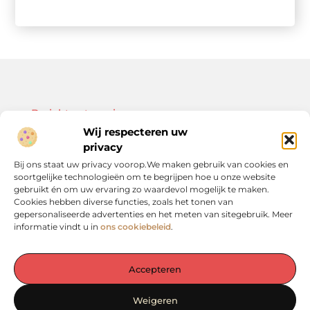
Bericht categorie
Wij respecteren uw
privacy
Bij ons staat uw privacy voorop.We maken gebruik van cookies en
soortgelijke technologieën om te begrijpen hoe u onze website
Onze informatie
gebruikt én om uw ervaring zo waardevol mogelijk te maken.
Cookies hebben diverse functies, zoals het tonen van
Kwalitatieve backlinks: de sleutel tot duurzame SEO-resultaten
Linkbuilding geld verdienen: zo bouw je een winstgevend model op
gepersonaliseerde advertenties en het meten van sitegebruik. Meer
informatie vindt u in
ons cookiebeleid
.
Accepteren
De plek voor inspiratie en verdieping in het Groene Hart
Weigeren
— Laat je verrassen door waardevolle inzichten, praktische tips en