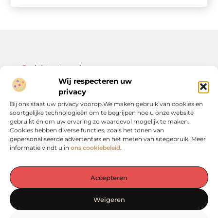
Bericht categorie
Wij respecteren uw
privacy
Bij ons staat uw privacy voorop.We maken gebruik van cookies en
soortgelijke technologieën om te begrijpen hoe u onze website
Onze informatie
gebruikt én om uw ervaring zo waardevol mogelijk te maken.
Cookies hebben diverse functies, zoals het tonen van
Kwalitatieve backlinks: de sleutel tot duurzame SEO-resultaten
Linkbuilding geld verdienen: zo bouw je een winstgevend model op
gepersonaliseerde advertenties en het meten van sitegebruik. Meer
informatie vindt u in
ons cookiebeleid
.
Accepteren
De plek voor inspiratie en verdieping in het Groene Hart
Weigeren
— Laat je verrassen door waardevolle inzichten, praktische tips en
inspirerende verhalen. Alles op één rustige en overzichtelijke plek.