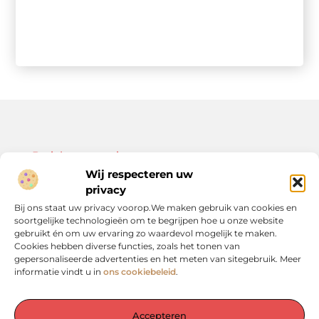
Bericht categorie
Wij respecteren uw
privacy
Bij ons staat uw privacy voorop.We maken gebruik van cookies en
soortgelijke technologieën om te begrijpen hoe u onze website
Onze informatie
gebruikt én om uw ervaring zo waardevol mogelijk te maken.
Cookies hebben diverse functies, zoals het tonen van
Kwalitatieve backlinks: de sleutel tot duurzame SEO-resultaten
Linkbuilding geld verdienen: zo bouw je een winstgevend model op
gepersonaliseerde advertenties en het meten van sitegebruik. Meer
informatie vindt u in
ons cookiebeleid
.
Accepteren