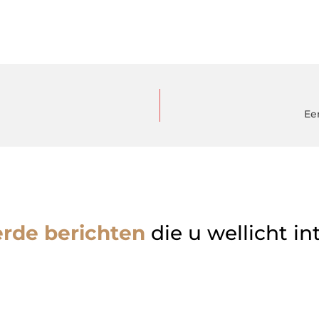
Ee
erde berichten
die u wellicht in