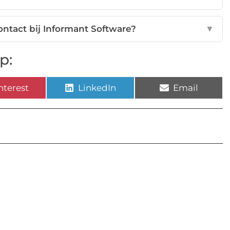
ontact bij Informant Software?
▼
p:
nterest
LinkedIn
Email