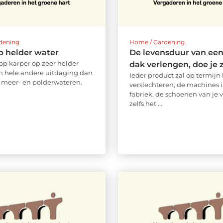
dening
Home / Gardening
p helder water
De levensduur van een
 op karper op zeer helder
dak verlengen, doe je z
en hele andere uitdaging dan
Ieder product zal op termijn 
e meer- en polderwateren.
verslechteren; de machines 
fabriek, de schoenen van je 
zelfs het ...