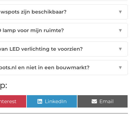
wspots zijn beschikbaar?
▼
ED lamp voor mijn ruimte?
▼
van LED verlichting te voorzien?
▼
pots.nl en niet in een bouwmarkt?
▼
p:
nterest
LinkedIn
Email