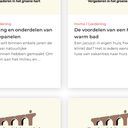
dening
Home / Gardening
ing en onderdelen van
De voordelen van een h
epanelen
warm bad
wilt binnen enkele jaren de
Een jacuzzi in eigen huis; ho
aar natuurlijke
klinkt dat? Het is ieders we
onnen hebben gemaakt. Om
luxe van vakanties naar huis .
en aan het milieu en ...