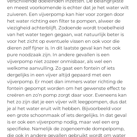
verschillende doeleinden inzetten. De belangrijkste
en meest voorkomende is echter dat je het water wilt
zuiveren. Een vijverpomp kan hier voor zorgen door
het water richting een filter te pompen, alweer de
viezigheid achterblijft. Zodoende wordt troebelheid
van het water tegen gegaan, wat natuurlijk beter is
voor het zicht op eventuele vissen en ook voor die
dieren zelf fijner is. In dit laatste geval kan het ook
pure noodzaak zijn. In andere gevallen is een
vijverpomp niet zozeer onmisbaar, als wel een
welkome aanvulling. Zo gaat een fontein of iets
dergelijks in een vijver altijd gepaard met een
vijverpomp. Er moet dan immers water richting de
fontein gepompt worden om het gewenste effect te
creëren en zo’n pomp zorgt daar voor. Eveneens kan
het zo zijn dat je een vijver wilt leegpompen, dus dat
je al het water eruit wilt hebben. Bijvoorbeeld voor
een grote schoonmaak of iets dergelijks. In dat geval
is er ook een vijverpomp nodig, maar wel een erg
specifieke. Namelijk de zogenoemde dompelpomp,
die ook in andere gevallen gebruikt wordt om water