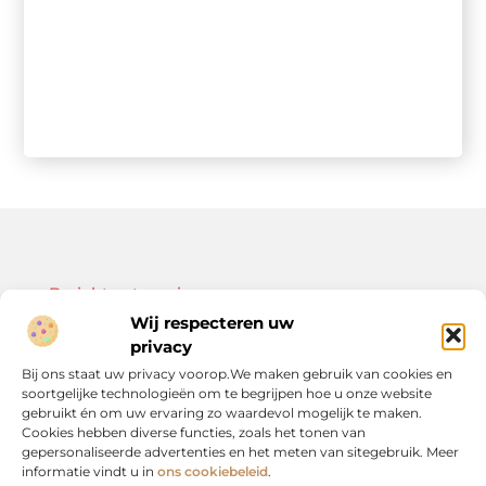
Bericht categorie
Wij respecteren uw
privacy
Bij ons staat uw privacy voorop.We maken gebruik van cookies en
soortgelijke technologieën om te begrijpen hoe u onze website
Onze informatie
gebruikt én om uw ervaring zo waardevol mogelijk te maken.
Cookies hebben diverse functies, zoals het tonen van
Kwalitatieve backlinks: de sleutel tot duurzame SEO-resultaten
Linkbuilding geld verdienen: zo bouw je een winstgevend model op
gepersonaliseerde advertenties en het meten van sitegebruik. Meer
informatie vindt u in
ons cookiebeleid
.