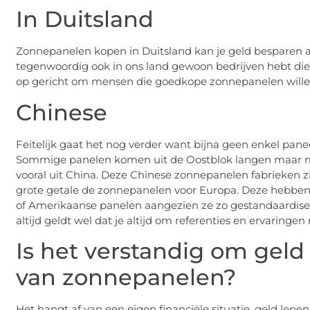
In Duitsland
Zonnepanelen kopen in Duitsland kan je geld besparen als 
tegenwoordig ook in ons land gewoon bedrijven hebt die di
op gericht om mensen die goedkope zonnepanelen willen u
Chinese
Feitelijk gaat het nog verder want bijna geen enkel panee
Sommige panelen komen uit de Oostblok langen maar m
vooral uit China. Deze Chinese zonnepanelen fabrieken
grote getale de zonnepanelen voor Europa. Deze hebben 
of Amerikaanse panelen aangezien ze zo gestandaardise
altijd geldt wel dat je altijd om referenties en ervaringe
Is het verstandig om geld
van zonnepanelen?
Het hangt af van een eigen financiële situatie, geld len