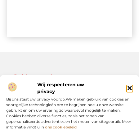
Bericht categorie
Wij respecteren uw
privacy
Bij ons staat uw privacy voorop.We maken gebruik van cookies en
soortgelijke technologieën om te begrijpen hoe u onze website
Onze informatie
gebruikt én om uw ervaring zo waardevol mogelijk te maken.
Cookies hebben diverse functies, zoals het tonen van
Kwalitatieve backlinks: de sleutel tot duurzame SEO-resultaten
Linkbuilding geld verdienen: zo bouw je een winstgevend model op
gepersonaliseerde advertenties en het meten van sitegebruik. Meer
informatie vindt u in
ons cookiebeleid
.