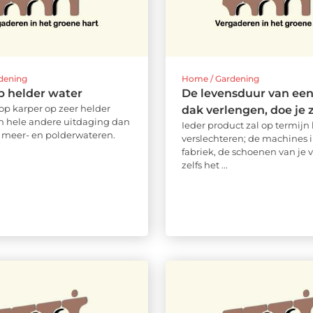
dening
Home / Gardening
p helder water
De levensduur van een
 op karper op zeer helder
dak verlengen, doe je z
en hele andere uitdaging dan
Ieder product zal op termijn 
e meer- en polderwateren.
verslechteren; de machines 
fabriek, de schoenen van je 
zelfs het ...