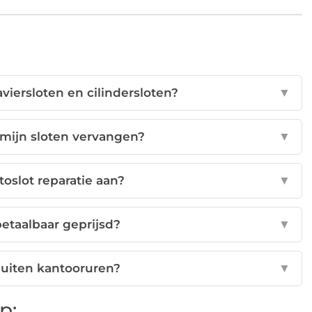
aviersloten en cilindersloten?
▼
 mijn sloten vervangen?
▼
toslot reparatie aan?
▼
 betaalbaar geprijsd?
▼
buiten kantooruren?
▼
p: