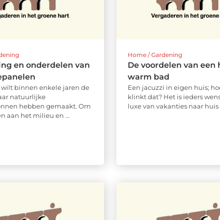
dening
Home / Gardening
ing en onderdelen van
De voordelen van een h
epanelen
warm bad
wilt binnen enkele jaren de
Een jacuzzi in eigen huis; ho
aar natuurlijke
klinkt dat? Het is ieders we
onnen hebben gemaakt. Om
luxe van vakanties naar huis .
en aan het milieu en ...