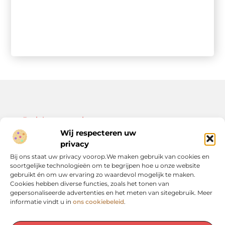
Bericht categorie
Wij respecteren uw
privacy
Bij ons staat uw privacy voorop.We maken gebruik van cookies en
soortgelijke technologieën om te begrijpen hoe u onze website
Onze informatie
gebruikt én om uw ervaring zo waardevol mogelijk te maken.
Cookies hebben diverse functies, zoals het tonen van
Kwalitatieve backlinks: de sleutel tot duurzame SEO-resultaten
Linkbuilding geld verdienen: zo bouw je een winstgevend model op
gepersonaliseerde advertenties en het meten van sitegebruik. Meer
informatie vindt u in
ons cookiebeleid
.