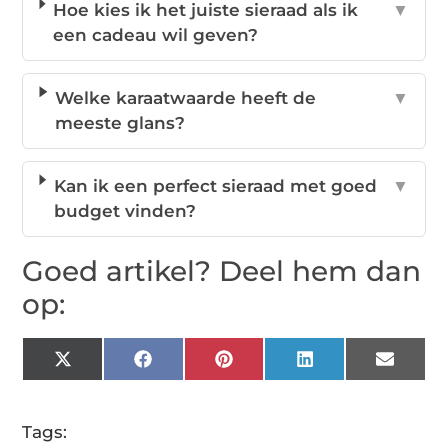
Hoe kies ik het juiste sieraad als ik
▼
een cadeau wil geven?
Welke karaatwaarde heeft de
▼
meeste glans?
Kan ik een perfect sieraad met goed
▼
budget vinden?
Goed artikel? Deel hem dan
op:
X
Facebook
Pinterest
LinkedIn
Email
(Twitter)
Tags: