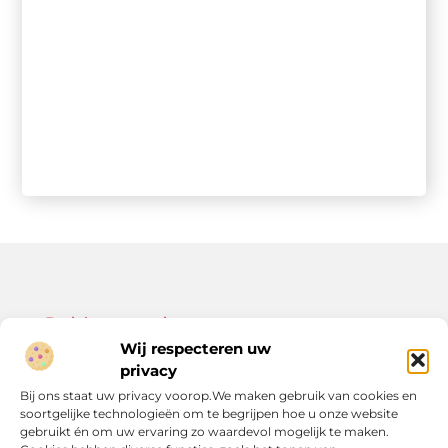
Bericht categorie
Wij respecteren uw
privacy
Bij ons staat uw privacy voorop.We maken gebruik van cookies en
soortgelijke technologieën om te begrijpen hoe u onze website
Onze informatie
gebruikt én om uw ervaring zo waardevol mogelijk te maken.
Kwalitatieve backlinks: de sleutel tot duurzame SEO-resultaten
Linkbuilding geld verdienen: zo bouw je een winstgevend model op