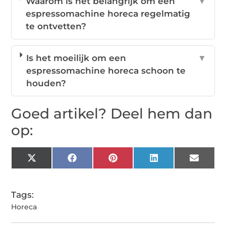
Waarom is het belangrijk om een
▼
espressomachine horeca regelmatig
te ontvetten?
Is het moeilijk om een
▼
espressomachine horeca schoon te
houden?
Goed artikel? Deel hem dan
op:
X
Facebook
Pinterest
LinkedIn
Email
(Twitter)
Tags:
Horeca