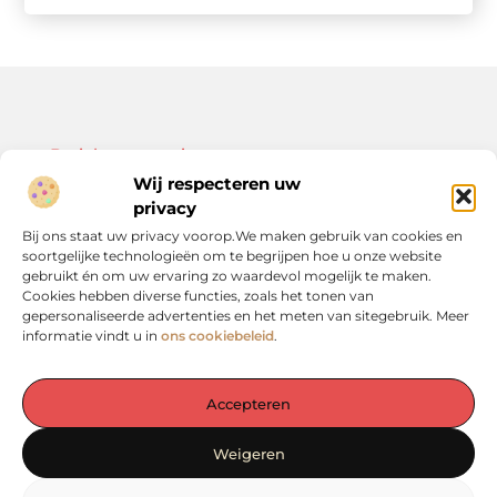
Bericht categorie
Wij respecteren uw
privacy
Bij ons staat uw privacy voorop.We maken gebruik van cookies en
soortgelijke technologieën om te begrijpen hoe u onze website
Onze informatie
gebruikt én om uw ervaring zo waardevol mogelijk te maken.
Cookies hebben diverse functies, zoals het tonen van
Kwalitatieve backlinks: de sleutel tot duurzame SEO-resultaten
Linkbuilding geld verdienen: zo bouw je een winstgevend model op
gepersonaliseerde advertenties en het meten van sitegebruik. Meer
informatie vindt u in
ons cookiebeleid
.
Accepteren
De plek voor inspiratie en verdieping in het Groene Hart
Weigeren
— Laat je verrassen door waardevolle inzichten, praktische tips en
inspirerende verhalen. Alles op één rustige en overzichtelijke plek.