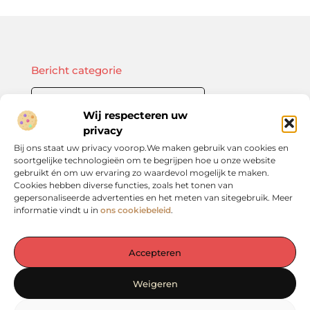
Bericht categorie
Wij respecteren uw
privacy
Onze informatie
Bij ons staat uw privacy voorop.We maken gebruik van cookies en
soortgelijke technologieën om te begrijpen hoe u onze website
Kwalitatieve backlinks: de sleutel tot duurzame SEO-resultaten
Linkbuilding geld verdienen: zo bouw je een winstgevend model op
gebruikt én om uw ervaring zo waardevol mogelijk te maken.
Cookies hebben diverse functies, zoals het tonen van
gepersonaliseerde advertenties en het meten van sitegebruik. Meer
informatie vindt u in
ons cookiebeleid
.
De plek voor inspiratie en verdieping in het Groene Hart
Accepteren
— Laat je verrassen door waardevolle inzichten, praktische tips en
inspirerende verhalen. Alles op één rustige en overzichtelijke plek.
Weigeren
Ontdek het zelf op vergadereninhetgroenehart.nl!