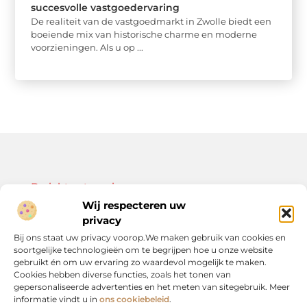
succesvolle vastgoedervaring
De realiteit van de vastgoedmarkt in Zwolle biedt een
boeiende mix van historische charme en moderne
voorzieningen. Als u op ...
Bericht categorie
Wij respecteren uw
privacy
Bij ons staat uw privacy voorop.We maken gebruik van cookies en
soortgelijke technologieën om te begrijpen hoe u onze website
Onze informatie
gebruikt én om uw ervaring zo waardevol mogelijk te maken.
Cookies hebben diverse functies, zoals het tonen van
Kwalitatieve backlinks: de sleutel tot duurzame SEO-resultaten
Linkbuilding geld verdienen: zo bouw je een winstgevend model op
gepersonaliseerde advertenties en het meten van sitegebruik. Meer
informatie vindt u in
ons cookiebeleid
.