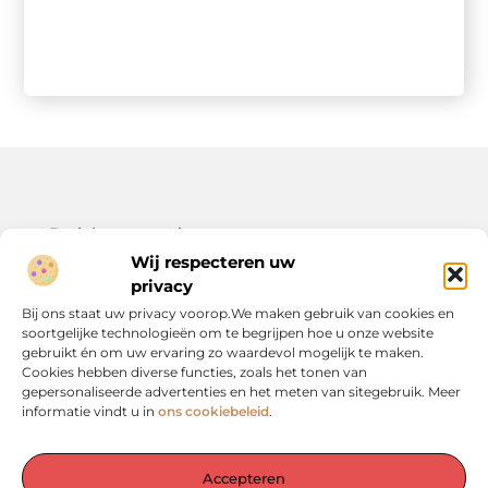
Bericht categorie
Wij respecteren uw
privacy
Bij ons staat uw privacy voorop.We maken gebruik van cookies en
soortgelijke technologieën om te begrijpen hoe u onze website
Onze informatie
gebruikt én om uw ervaring zo waardevol mogelijk te maken.
Cookies hebben diverse functies, zoals het tonen van
Kwalitatieve backlinks: de sleutel tot duurzame SEO-resultaten
Linkbuilding geld verdienen: zo bouw je een winstgevend model op
gepersonaliseerde advertenties en het meten van sitegebruik. Meer
informatie vindt u in
ons cookiebeleid
.
Accepteren