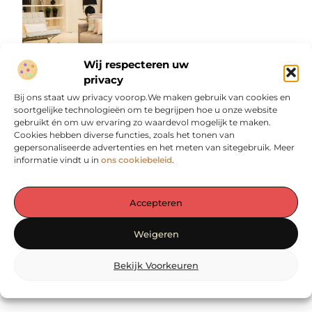
Wij respecteren uw
privacy
Bij ons staat uw privacy voorop.We maken gebruik van cookies en
soortgelijke technologieën om te begrijpen hoe u onze website
gebruikt én om uw ervaring zo waardevol mogelijk te maken.
De essentie van stijl: heren polo's in
Cookies hebben diverse functies, zoals het tonen van
jouw garderobe
gepersonaliseerde advertenties en het meten van sitegebruik. Meer
Als je denkt aan een zakelijke bijeenkomst,
informatie vindt u in
ons cookiebeleid
.
wil je er natuurlijk stijlvol en professioneel
uitzien. Een heren polo kan hierbij
Accepteren
Weigeren
Bekijk Voorkeuren