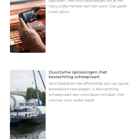
opfrissen. Met microkanaaltjes zet je het
natuurlijke herstel aan het werk. Dat geeft
meer glow,
Duurzame oplossingen met
bevrachting scheepvaart
Voor bedrijven die afhankelijk zijn van goed
bereikbare vaarwegen, is bevrachting
scheepvaart een onmisbare schakel. Het
vervoer over water biedt