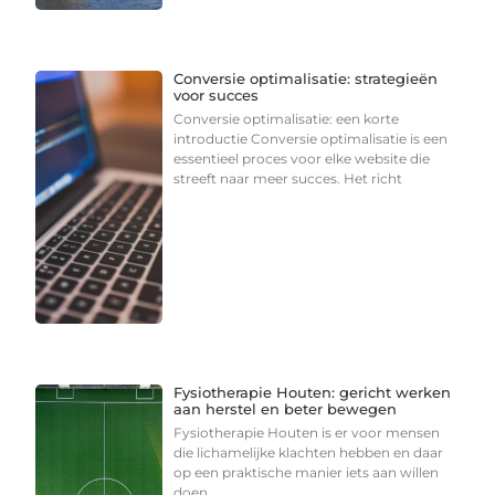
Conversie optimalisatie: strategieën
voor succes
Conversie optimalisatie: een korte
introductie Conversie optimalisatie is een
essentieel proces voor elke website die
streeft naar meer succes. Het richt
Fysiotherapie Houten: gericht werken
aan herstel en beter bewegen
Fysiotherapie Houten is er voor mensen
die lichamelijke klachten hebben en daar
op een praktische manier iets aan willen
doen.