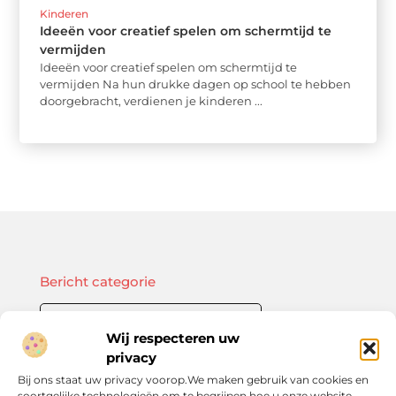
Kinderen
Ideeën voor creatief spelen om schermtijd te
vermijden
Ideeën voor creatief spelen om schermtijd te
vermijden Na hun drukke dagen op school te hebben
doorgebracht, verdienen je kinderen ...
Bericht categorie
Wij respecteren uw
privacy
Onze informatie
Bij ons staat uw privacy voorop.We maken gebruik van cookies en
soortgelijke technologieën om te begrijpen hoe u onze website
Kwalitatieve backlinks: de sleutel tot duurzame SEO-resultaten
Linkbuilding geld verdienen: zo bouw je een winstgevend model op