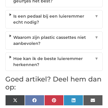
geurtjes het best?
Is een pedaal bij een luieremmer
▼
echt nodig?
Waarom zijn plastic cassettes niet
▼
aanbevolen?
Hoe kan ik de beste luieremmer
▼
herkennen?
Goed artikel? Deel hem dan
op:
X
Facebook
Pinterest
LinkedIn
Email
(Twitter)