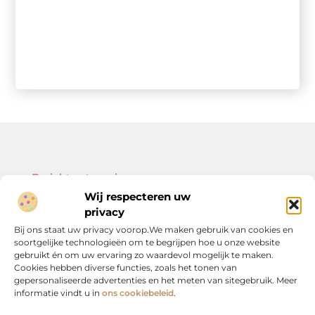
Bericht categorie
Wij respecteren uw
privacy
Bij ons staat uw privacy voorop.We maken gebruik van cookies en
soortgelijke technologieën om te begrijpen hoe u onze website
Onze informatie
gebruikt én om uw ervaring zo waardevol mogelijk te maken.
Cookies hebben diverse functies, zoals het tonen van
Kwalitatieve backlinks: de sleutel tot duurzame SEO-resultaten
Linkbuilding geld verdienen: zo bouw je een winstgevend model op
gepersonaliseerde advertenties en het meten van sitegebruik. Meer
informatie vindt u in
ons cookiebeleid
.