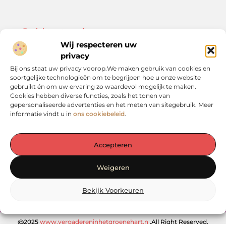
Bericht categorie
Wij respecteren uw
privacy
Bij ons staat uw privacy voorop.We maken gebruik van cookies en
soortgelijke technologieën om te begrijpen hoe u onze website
Onze informatie
gebruikt én om uw ervaring zo waardevol mogelijk te maken.
Cookies hebben diverse functies, zoals het tonen van
Kwalitatieve backlinks: de sleutel tot duurzame SEO-resultaten
Linkbuilding geld verdienen: zo bouw je een winstgevend model op
gepersonaliseerde advertenties en het meten van sitegebruik. Meer
informatie vindt u in
ons cookiebeleid
.
Accepteren
De plek voor inspiratie en verdieping in het Groene Hart
Weigeren
— Laat je verrassen door waardevolle inzichten, praktische tips en
inspirerende verhalen. Alles op één rustige en overzichtelijke plek.
Ontdek het zelf op vergadereninhetgroenehart.nl!
Bekijk Voorkeuren
@2025
www.vergadereninhetgroenehart.n
.All Right Reserved.