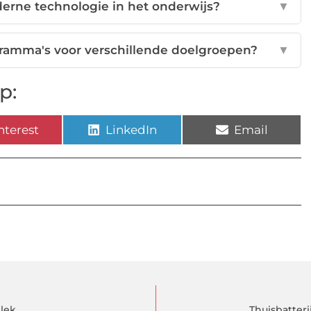
erne technologie in het onderwijs?
▼
gramma's voor verschillende doelgroepen?
▼
p:
nterest
LinkedIn
Email
plek
Thuisbatter