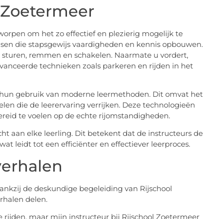
l Zoetermeer
worpen om het zo effectief en plezierig mogelijk te
asen die stapsgewijs vaardigheden en kennis opbouwen.
ls sturen, remmen en schakelen. Naarmate u vordert,
anceerde technieken zoals parkeren en rijden in het
s hun gebruik van moderne leermethoden. Dit omvat het
elen die de leerervaring verrijken. Deze technologieën
bereid te voelen op de echte rijomstandigheden.
t aan elke leerling. Dit betekent dat de instructeurs de
at leidt tot een efficiënter en effectiever leerproces.
verhalen
dankzij de deskundige begeleiding van Rijschool
rhalen delen.
 rijden, maar mijn instructeur bij Rijschool Zoetermeer