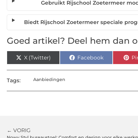
Gebruikt Rijschool Zoetermeer mod
Biedt Rijschool Zoetermeer speciale pro
Goed artikel? Deel hem dan o
X (Twitter)
Facebook
Pi
Aanbiedingen
Tags:
← VORIG
Nowy Styl bureaustoel: Comfort en design voor elke werk