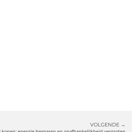
VOLGENDE →
ij kopen: energie besparen en onafhankelijkheid vergroten