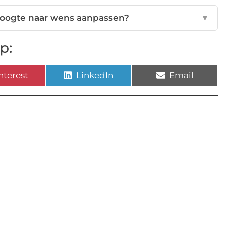
thoogte naar wens aanpassen?
▼
p:
nterest
LinkedIn
Email