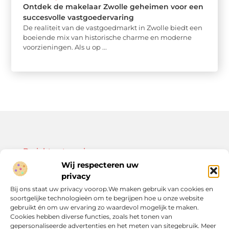
Ontdek de makelaar Zwolle geheimen voor een
succesvolle vastgoedervaring
De realiteit van de vastgoedmarkt in Zwolle biedt een
boeiende mix van historische charme en moderne
voorzieningen. Als u op ...
Bericht categorie
Wij respecteren uw
privacy
Bij ons staat uw privacy voorop.We maken gebruik van cookies en
soortgelijke technologieën om te begrijpen hoe u onze website
Onze informatie
gebruikt én om uw ervaring zo waardevol mogelijk te maken.
Cookies hebben diverse functies, zoals het tonen van
Kwalitatieve backlinks: de sleutel tot duurzame SEO-resultaten
Linkbuilding geld verdienen: zo bouw je een winstgevend model op
gepersonaliseerde advertenties en het meten van sitegebruik. Meer