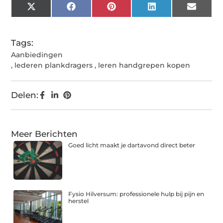
X
Facebook
Pinterest
LinkedIn
Email
(Twitter)
Tags:
Aanbiedingen
,
lederen plankdragers
,
leren handgrepen kopen
Delen:
Meer Berichten
Goed licht maakt je dartavond direct beter
Fysio Hilversum: professionele hulp bij pijn en
herstel