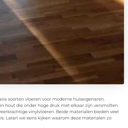
ire soorten vloeren voor moderne huiseigenaren.
en hout die onder hoge druk met elkaar zijn versmolten.
veerkrachtige vinylvloeren. Beide materialen bieden veel
uis. Laten we eens kijken waarom deze materialen zo