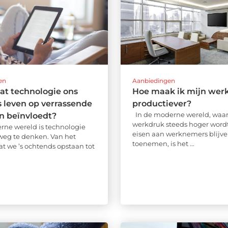
en
Aanbiedingen
 dat technologie ons
Hoe maak ik mijn wer
s leven op verrassende
productiever?
In de moderne wereld, waar
n beïnvloedt?
werkdruk steeds hoger word
rne wereld is technologie
eisen aan werknemers blijv
weg te denken. Van het
toenemen, is het ...
 we ’s ochtends opstaan tot