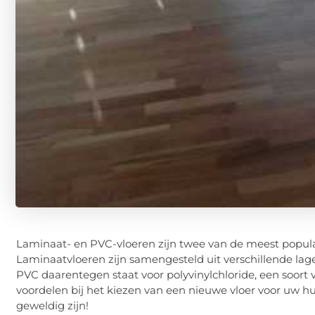
Laminaat- en PVC-vloeren zijn twee van de meest popula
Laminaatvloeren zijn samengesteld uit verschillende lag
PVC daarentegen staat voor polyvinylchloride, een soort 
voordelen bij het kiezen van een nieuwe vloer voor uw h
geweldig zijn!