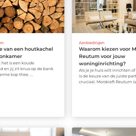
en
Aanbiedingen
e van een houtkachel
Waarom kiezen voor M
oonkamer
Reutum voor jouw
r: het is een koude
woninginrichting?
d en jij zit knus op de bank
Als je je huis wilt inrichten o
rme kop thee. ...
is de keuze van de juiste par
cruciaal. Morskieft Reutum is 