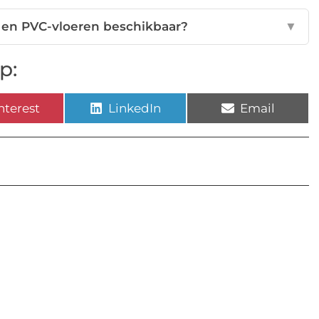
t- en PVC-vloeren beschikbaar?
▼
p:
nterest
LinkedIn
Email