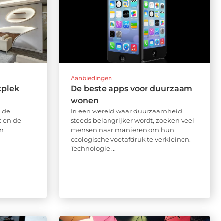
Aanbiedingen
kplek
De beste apps voor duurzaam
wonen
 de
In een wereld waar duurzaamheid
t en de
steeds belangrijker wordt, zoeken veel
en
mensen naar manieren om hun
ecologische voetafdruk te verkleinen.
Technologie ...