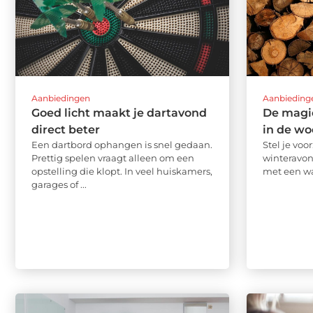
Aanbiedingen
Aanbieding
Goed licht maakt je dartavond
De magi
direct beter
in de w
Een dartbord ophangen is snel gedaan.
Stel je voo
Prettig spelen vraagt alleen om een
winteravon
opstelling die klopt. In veel huiskamers,
met een wa
garages of ...