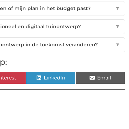
en of mijn plan in het budget past?
▼
itioneel en digitaal tuinontwerp?
▼
uinontwerp in de toekomst veranderen?
▼
p:
nterest
LinkedIn
Email