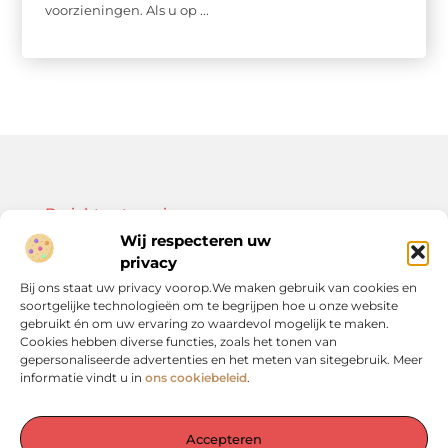
voorzieningen. Als u op ...
Bericht categorie
Wij respecteren uw
privacy
Bij ons staat uw privacy voorop.We maken gebruik van cookies en
soortgelijke technologieën om te begrijpen hoe u onze website
Onze informatie
gebruikt én om uw ervaring zo waardevol mogelijk te maken.
Cookies hebben diverse functies, zoals het tonen van
Kwalitatieve backlinks: de sleutel tot duurzame SEO-resultaten
Linkbuilding geld verdienen: zo bouw je een winstgevend model op
gepersonaliseerde advertenties en het meten van sitegebruik. Meer
informatie vindt u in
ons cookiebeleid
.
Accepteren