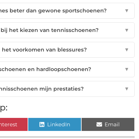
mes beter dan gewone sportschoenen?
▼
bij het kiezen van tennisschoenen?
▼
j het voorkomen van blessures?
▼
nisschoenen en hardloopschoenen?
▼
nnisschoenen mijn prestaties?
▼
p:
nterest
LinkedIn
Email