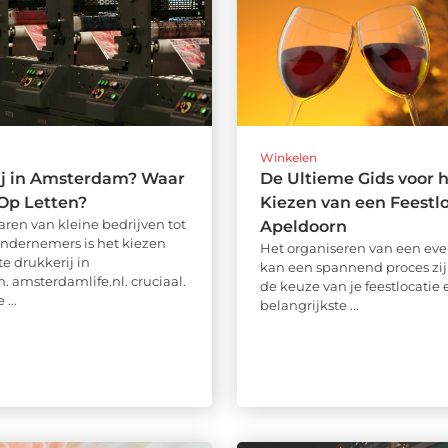
Winkelen
ij in Amsterdam? Waar
De Ultieme Gids voor 
Op Letten?
Kiezen van een Feestlo
aren van kleine bedrijven tot
Apeldoorn
 ondernemers is het kiezen
Het organiseren van een e
te drukkerij in
kan een spannend proces zij
 amsterdamlife.nl. cruciaal.
de keuze van je feestlocatie
...
belangrijkste ...