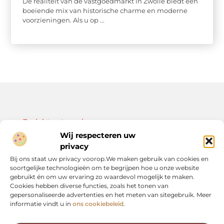
De realiteit van de vastgoedmarkt in Zwolle biedt een
boeiende mix van historische charme en moderne
voorzieningen. Als u op ...
Bericht categorie
Wij respecteren uw
privacy
Bij ons staat uw privacy voorop.We maken gebruik van cookies en
soortgelijke technologieën om te begrijpen hoe u onze website
Onze informatie
gebruikt én om uw ervaring zo waardevol mogelijk te maken.
Cookies hebben diverse functies, zoals het tonen van
Kwalitatieve backlinks: de sleutel tot duurzame SEO-resultaten
Linkbuilding geld verdienen: zo bouw je een winstgevend model op
gepersonaliseerde advertenties en het meten van sitegebruik. Meer
informatie vindt u in
ons cookiebeleid
.