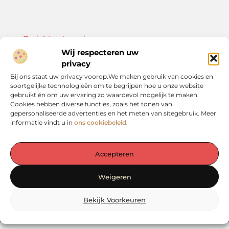
Bericht categorie
Wij respecteren uw
privacy
Bij ons staat uw privacy voorop.We maken gebruik van cookies en
soortgelijke technologieën om te begrijpen hoe u onze website
Onze informatie
gebruikt én om uw ervaring zo waardevol mogelijk te maken.
Cookies hebben diverse functies, zoals het tonen van
Kwalitatieve backlinks: de sleutel tot duurzame SEO-resultaten
Linkbuilding geld verdienen: zo bouw je een winstgevend model op
gepersonaliseerde advertenties en het meten van sitegebruik. Meer
informatie vindt u in
ons cookiebeleid
.
Accepteren
De plek voor inspiratie en verdieping in het Groene Hart
Weigeren
— Laat je verrassen door waardevolle inzichten, praktische tips en
inspirerende verhalen. Alles op één rustige en overzichtelijke plek.
Ontdek het zelf op vergadereninhetgroenehart.nl!
Bekijk Voorkeuren