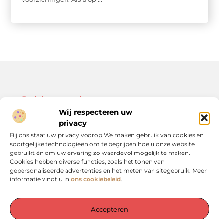
Bericht categorie
Wij respecteren uw
privacy
Bij ons staat uw privacy voorop.We maken gebruik van cookies en
soortgelijke technologieën om te begrijpen hoe u onze website
Onze informatie
gebruikt én om uw ervaring zo waardevol mogelijk te maken.
Cookies hebben diverse functies, zoals het tonen van
Kwalitatieve backlinks: de sleutel tot duurzame SEO-resultaten
Linkbuilding geld verdienen: zo bouw je een winstgevend model op
gepersonaliseerde advertenties en het meten van sitegebruik. Meer
informatie vindt u in
ons cookiebeleid
.
Accepteren
De plek voor inspiratie en verdieping in het Groene Hart